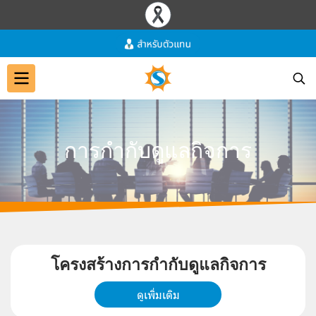
ก
า
ร
กำ
กั
บ
ดู
แ
ล
กิ
จ
ก
า
ร
โ
ค
ร
ง
ส
ร้
า
ง
ก
า
ร
กำ
กั
บ
ดู
แ
ล
กิ
จ
ก
า
ร
ดูเพิ่มเติม