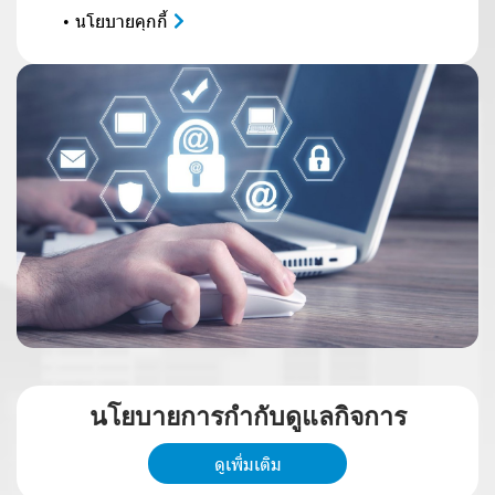
นโยบายคุกกี้
น
โ
ย
บ
า
ย
ก
า
ร
กำ
กั
บ
ดู
แ
ล
กิ
จ
ก
า
ร
ดูเพิ่มเติม