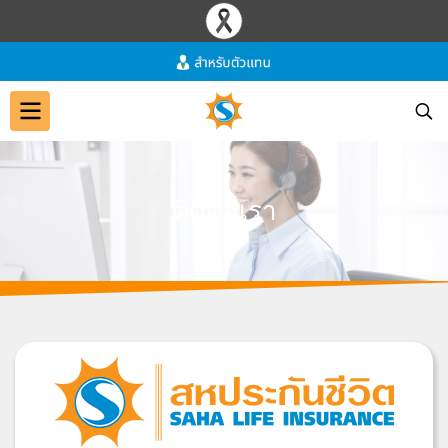
ติ
ด
ต่
อ
เ
ร
า