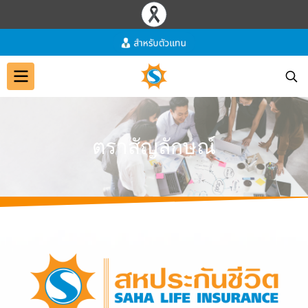
ต
ร
า
สั
ญ
ลั
ก
ษ
ณ์