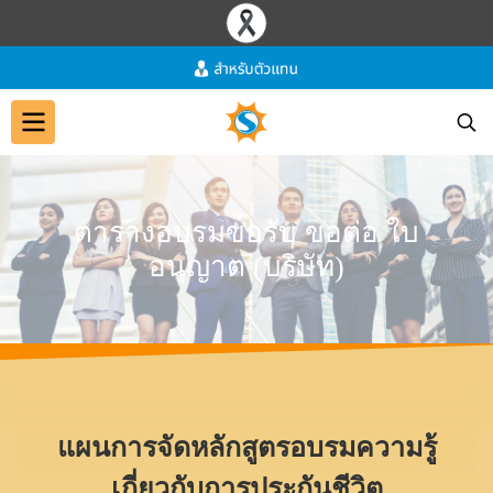
ต
า
ร
า
ง
อ
บ
ร
ม
ข
อ
รั
บ
ข
อ
ต่
อ
ใ
บ
อ
นุ
ญ
า
ต
(
บ
ริ
ษั
ท
)
แผนการจัดหลักสูตรอบรมความรู้
เกี่ยวกับการประกันชีวิต