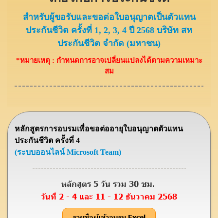
สำ
ห
รั
บ
ผู้
ข
อ
รั
บ
แ
ล
ะ
ข
อ
ต่
อ
ใ
บ
อ
นุ
ญ
า
ต
เ
ป็
น
ตั
ว
แ
ท
น
ป
ร
ะ
กั
น
ชี
วิ
ต
ค
รั้
ง
ที่
1
,
2
,
3
,
4
ปี
2
5
6
8
บ
ริ
ษั
ท
ส
ห
ป
ร
ะ
กั
น
ชี
วิ
ต
จำ
กั
ด
(
ม
ห
า
ช
น
)
*หมายเหตุ : กำหนดการอาจเปลี่ยนแปลงได้ตามความเหมาะ
สม
หลักสูตรการอบรมเพื่อขอต่ออายุใบอนุญาตตัวแทน
ประกันชีวิต ครั้งที่ 4
(ระบบออนไลน์ Microsoft Team)
หลักสูตร 5 วัน รวม 30 ชม.
วันที่ 2 - 4 และ 11 - 12 ธันวาคม 2568
รายชื่อผู้เข้าอบรม Excel