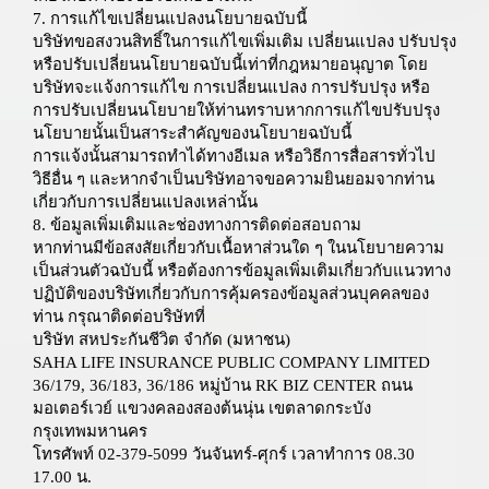
7. การแก้ไขเปลี่ยนแปลงนโยบายฉบับนี้
บริษัทขอสงวนสิทธิ์ในการแก้ไขเพิ่มเติม เปลี่ยนแปลง ปรับปรุง
หรือปรับเปลี่ยนนโยบายฉบับนี้เท่าที่กฎหมายอนุญาต โดย
บริษัทจะแจ้งการแก้ไข การเปลี่ยนแปลง การปรับปรุง หรือ
การปรับเปลี่ยนนโยบายให้ท่านทราบหากการแก้ไขปรับปรุง
นโยบายนั้นเป็นสาระสำคัญของนโยบายฉบับนี้
การแจ้งนั้นสามารถทำได้ทางอีเมล หรือวิธีการสื่อสารทั่วไป
วิธีอื่น ๆ และหากจำเป็นบริษัทอาจขอความยินยอมจากท่าน
เกี่ยวกับการเปลี่ยนแปลงเหล่านั้น
8. ข้อมูลเพิ่มเติมและช่องทางการติดต่อสอบถาม
หากท่านมีข้อสงสัยเกี่ยวกับเนื้อหาส่วนใด ๆ ในนโยบายความ
เป็นส่วนตัวฉบับนี้ หรือต้องการข้อมูลเพิ่มเติมเกี่ยวกับแนวทาง
ปฏิบัติของบริษัทเกี่ยวกับการคุ้มครองข้อมูลส่วนบุคคลของ
ท่าน กรุณาติดต่อบริษัทที่
บริษัท สหประกันชีวิต จำกัด (มหาชน)
SAHA LIFE INSURANCE PUBLIC COMPANY LIMITED
36/179, 36/183, 36/186 หมู่บ้าน RK BIZ CENTER ถนน
มอเตอร์เวย์ แขวงคลองสองต้นนุ่น เขตลาดกระบัง
กรุงเทพมหานคร
โทรศัพท์ 02-379-5099 วันจันทร์-ศุกร์ เวลาทำการ 08.30
17.00 น.