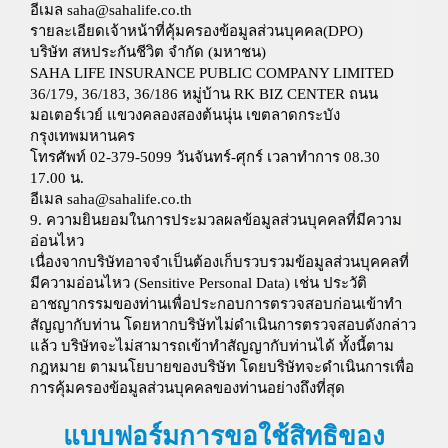
อีเมล saha@sahalife.co.th
รายละเอียดเจ้าหน้าที่คุ้มครองข้อมูลส่วนบุคคล(DPO)
บริษัท สหประกันชีวิต จำกัด (มหาชน)
SAHA LIFE INSURANCE PUBLIC COMPANY LIMITED
36/179, 36/183, 36/186 หมู่บ้าน RK BIZ CENTER ถนน
มอเตอร์เวย์ แขวงคลองสองต้นนุ่น เขตลาดกระบัง
กรุงเทพมหานคร
โทรศัพท์ 02-379-5099 วันจันทร์-ศุกร์ เวลาทำการ 08.30
17.00 น.
อีเมล saha@sahalife.co.th
9. ความยินยอมในการประมวลผลข้อมูลส่วนบุคคลที่มีความ
อ่อนไหว
เนื่องจากบริษัทอาจจำเป็นต้องเก็บรวบรวมข้อมูลส่วนบุคคลที่
มีความอ่อนไหว (Sensitive Personal Data) เช่น ประวัติ
อาชญากรรมของท่านเพื่อประกอบการตรวจสอบก่อนเข้าทำ
สัญญากับท่าน โดยหากบริษัทไม่ดำเนินการตรวจสอบดังกล่าว
แล้ว บริษัทจะไม่สามารถเข้าทำสัญญากับท่านได้ ทั้งนี้ตาม
กฎหมาย ตามนโยบายของบริษัท โดยบริษัทจะดำเนินการเพื่อ
การคุ้มครองข้อมูลส่วนบุคคลของท่านอย่างถึงที่สุด
แบบฟอร์มการขอใช้สิทธิของ