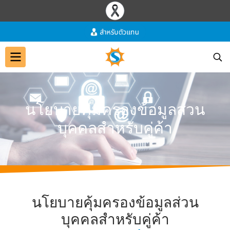
น
โ
ย
บ
า
ย
คุ้
ม
ค
ร
อ
ง
ข้
อ
มู
ล
ส่
ว
น
บุ
ค
ค
ล
สำ
ห
รั
บ
คู่
ค้
า
น
โ
ย
บ
า
ย
คุ้
ม
ค
ร
อ
ง
ข้
อ
มู
ล
ส่
ว
น
บุ
ค
ค
ล
สำ
ห
รั
บ
คู่
ค้
า