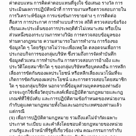
ค่าตอบแทน การคิดค่าตอบแทนที่จูงใจ ข้อเสนอ รางวัล การ
ประเมินผลการปฏิบัติหน้าที่ การรายงานหรือตรวจสอบภายใน
การวิเคราะห์ข้อมูล การแข่งขันการขายต่าง ๆ การติดต่อ
สื่อสาร การประกาศ การทำแบบสำรวจ สถิติ ตรวจสอบข้อร้อง
เรียนและประเด็นของการประพฤติตัวไม่เหมาะสม หรือเป็น
ส่วนหนึ่งของกระบวนการทางวินัย การตรวจสอบข้อมูลของ
ท่านทางกฎหมาย ความสามารถในการทำงาน การร้องขอ
ข้อมูลใด ๆ โดยรัฐบาลไม่ว่าจะเพื่อเหตุใด ตลอดจนเพื่อการ
ประกอบกิจการของกลุ่มบริษัท ซึ่งรวมถึงการจัดทำบันทึก
ข้อมูลตัวแทน การทำประกัน การตรวจสอบการอ้างอิง และ
ประวัติโดยสมาชิกใด ๆ ของกลุ่มบริษัทหรือบุคคลอื่น การหลีก
เลี่ยงการขัดกันของผลประโยชน์ หรือหลีกเลี่ยงแนวโน้มที่จะ
เกิดการขัดกันของผลประโยชน์ และการตรวจสอบโดยสมาชิก
ใด ๆ ของกลุ่มบริษัท นอกจากนี้ข้อมูลส่วนบุคคลของท่านยัง
อาจจะถูกใช้เพื่อวัตถุประสงค์เพื่อปฏิบัติตามกฎหมายและกฎ
เกณฑ์ที่ใช้บังคับ และการปฏิบัติตามข้อกำหนดของหน่วยงาน
กำกับดูแลตามกฎหมายทั้งในและนอกประเทศของท่านแล้ว
แต่กรณี
(จ) เพื่อการปฏิบัติตามกฎหมาย รวมถึงแต่ไม่จำกัดเฉพาะ
ประกาศ ระเบียบ และคำสั่งโดยชอบด้วยกฎหมายของหน่วย
งานรัฐและเจ้าหน้าที่รัฐที่เกี่ยวข้อง เช่น คณะกรรมการกำกับ