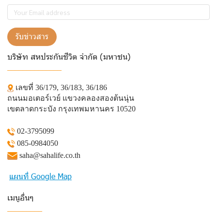
รับข่าวสาร
บริษัท สหประกันชีวิต จำกัด (มหาชน)
______________
เลขที่ 36/179, 36/183, 36/186
ถนนมอเตอร์เวย์ แขวงคลองสองต้นนุ่น
เขตลาดกระบัง กรุงเทพมหานคร 10520
02-3795099
085-0984050
saha@sahalife.co.th
แผนที่ Google Map
เมนูอื่นๆ
_________