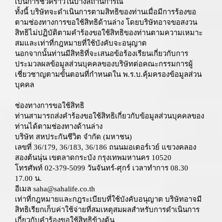
เป็นการชั่วคราวในบางสถานการณ์
ทั้งนี้ บริษัทจะดำเนินการตามสิทธิของท่านเมื่อมีการร้องขอ
ตามช่องทางการขอใช้สิทธิด้านล่าง โดยบริษัทอาจขอสงวน
สิทธิไม่ปฏิบัติตามคำร้องขอใช้สิทธิของท่านตามความเหมาะ
สมและเท่าที่กฎหมายที่ใช้บังคับจะอนุญาต
นอกจากนั้นท่านมีสิทธิที่จะเสนอข้อร้องเรียนเกี่ยวกับการ
ประมวลผลข้อมูลส่วนบุคคลของบริษัทต่อคณะกรรมการผู้
เชี่ยวชาญตามขั้นตอนที่กำหนดใน พ.ร.บ.คุ้มครองข้อมูลส่วน
บุคคล
ช่องทางการขอใช้สิทธิ
ท่านสามารถส่งคำร้องขอใช้สิทธิเกี่ยวกับข้อมูลส่วนบุคคลของ
ท่านได้ตามช่องทางด้านล่าง
บริษัท สหประกันชีวิต จำกัด (มหาชน)
เลขที่ 36/179, 36/183, 36/186 ถนนมอเตอร์เวย์ แขวงคลอง
สองต้นนุ่น เขตลาดกระบัง กรุงเทพมหานคร 10520
โทรศัพท์ 02-379-5099 วันจันทร์-ศุกร์ เวลาทำการ 08.30
17.00 น.
อีเมล saha@sahalife.co.th
เท่าที่กฎหมายและกฎระเบียบที่ใช้บังคับอนุญาต บริษัทอาจมี
สิทธิเรียกเก็บค่าใช้จ่ายที่สมเหตุสมผลสำหรับการดำเนินการ
เกี่ยวกับคำร้องขอใช้สิทธิข้างต้น