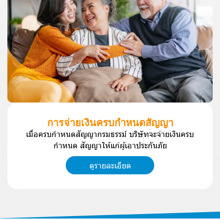
ก
า
ร
จ่
า
ย
เ
งิ
น
ค
ร
บ
กำ
ห
น
ด
สั
ญ
ญ
า
เ
มื่
อ
ค
ร
บ
กำ
ห
น
ด
สั
ญ
ญ
า
ก
ร
ม
ธ
ร
ร
ม์
บ
ริ
ษั
ท
จ
ะ
จ่
า
ย
เ
งิ
น
ค
ร
บ
กำ
ห
น
ด
สั
ญ
ญ
า
ใ
ห้
แ
ก่
ผู้
เ
อ
า
ป
ร
ะ
กั
น
ภั
ย
ดูรายละเอียด