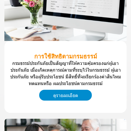
ก
า
ร
ใ
ช้
สิ
ท
ธิ
ต
า
ม
ก
ร
ม
ธ
ร
ร
ม์
ก
ร
ม
ธ
ร
ร
ม์
ป
ร
ะ
กั
น
ภั
ย
เ
ป็
น
สั
ญ
ญ
า
ที่
ใ
ห้
ค
ว
า
ม
คุ้
ม
ค
ร
อ
ง
แ
ก่
ผู้
เ
อ
า
ป
ร
ะ
กั
น
ภั
ย
เ
มื่
อ
เ
กิ
ด
เ
ห
ตุ
ก
า
ร
ณ์
ต
า
ม
ที่
ร
ะ
บุ
ไ
ว้
ใ
น
ก
ร
ม
ธ
ร
ร
ม์
ผู้
เ
อ
า
ป
ร
ะ
กั
น
ภั
ย
ห
รื
อ
ผู้
รั
บ
ป
ร
ะ
โ
ย
ช
น์
มี
สิ
ท
ธิ์
ที่
จ
ะ
เ
รี
ย
ก
ร้
อ
ง
ค่
า
สิ
น
ไ
ห
ม
ท
ด
แ
ท
น
ห
รื
อ
ผ
ล
ป
ร
ะ
โ
ย
ช
น์
ต
า
ม
ก
ร
ม
ธ
ร
ร
ม์
ดูรายละเอียด