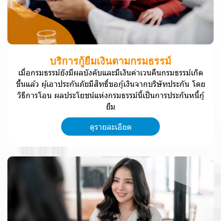
บ
ริ
ก
า
ร
กู้
ยื
ม
เ
งิ
น
ต
า
ม
ก
ร
ม
ธ
ร
ร
ม์
เ
มื่
อ
ก
ร
ม
ธ
ร
ร
ม์
ยั
ง
มี
ผ
ล
บั
ง
คั
บ
แ
ล
ะ
มี
เ
งิ
น
ค่
า
เ
ว
น
คื
น
ก
ร
ม
ธ
ร
ร
ม์
เ
กิ
ด
ขึ้
น
แ
ล้
ว
ผู้
เ
อ
า
ป
ร
ะ
กั
น
ภั
ย
มี
สิ
ท
ธิ์
ข
อ
กู้
เ
งิ
น
จ
า
ก
บ
ริ
ษั
ท
ป
ร
ะ
กั
น
โ
ด
ย
วิ
ธี
ก
า
ร
โ
อ
น
ผ
ล
ป
ร
ะ
โ
ย
ช
น์
แ
ห่
ง
ก
ร
ม
ธ
ร
ร
ม์
นี้
เ
ป็
น
ก
า
ร
ป
ร
ะ
กั
น
ห
นี้
กู้
ยื
ม
ดูรายละเอียด