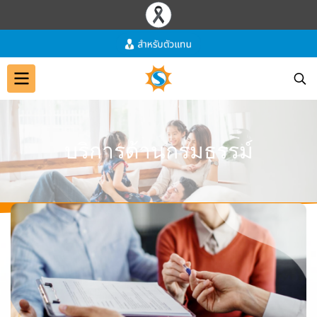
บ
ริ
ก
า
ร
ด้
า
น
ก
ร
ม
ธ
ร
ร
ม์