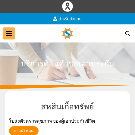
บ
ริ
ก
า
ร
ด้
า
น
คำ
ข
อ
เ
อ
า
ป
ร
ะ
กั
น
สหสินเกื้อทรัพย์
ใบส่งตัวตรวจสุขภาพของผู้เอาประกันชีวิต
ดาวน์โหลด