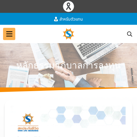
ห
ลั
ก
ธ
ร
ร
ม
า
ภิ
บ
า
ล
ก
า
ร
ล
ง
ทุ
น