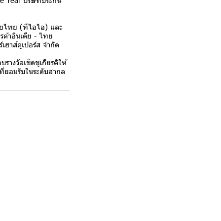
 Year บริษัทประกัน
ยไทย (ทีไอไอ) และ
ค้าอินเดีย - ไทย
เฮาส์คูเปอร์ส จำกัด
งวัลเชิดชูเกียรติให้
นที่ยอมรับในระดับสากล