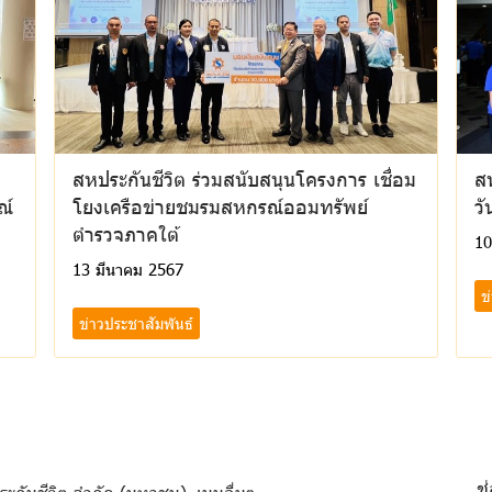
สหประกันชีวิต ร่วมสนับสนุนโครงการ เชื่อม
สห
ณ์
โยงเครือข่ายชมรมสหกรณ์ออมทรัพย์
วั
ตำรวจภาคใต้
10
13 มีนาคม 2567
ข
ข่าวประชาสัมพันธ์
ช