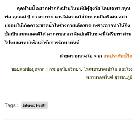
สุดท้ายนี้ อยากฝากถึงบ้านไหนที่มีผู้สูงวัย โดยเฉพาะคุณ
พ่อ คุณแม่ ปู่ ย่า ตา ยาย ควรให้ความใส่ใจท่านเป็นพิเศษ อย่า
ปล่อยให้เกิดภาวะขาดน้ำในร่างกายเด็ดขาด เพราะอาจทำให้ถึง
ขั้นเป็นลมหมดสติได้ หากพบอากาผิดปกติในช่วงนี้ให้รีบพาท่าน
ไปพบแพทย์เพื่อเข้ารับการรักษาทันที
ด้วยความห่วงใย จาก
สหประกันชีวิต
ขอบคุณข้อมูลจาก : กรมอุตุนิยมวิทยา, โรงพยาบาลเปาโล และโรง
พยาบาลพริ้นซ์ สุวรรณภูมิ
Tags :
Interest Health