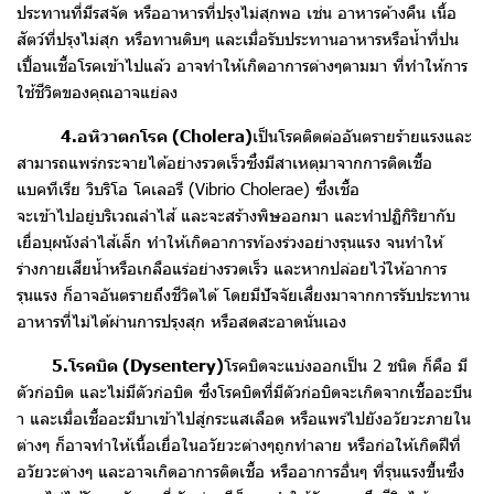
ประทานที่มีรสจัด หรืออาหารที่ปรุงไม่สุกพอ เช่น อาหารค้างคืน เนื้อ
สัตว์ที่
ปรุงไม่สุก หรือทานดิบๆ และเมื่อรับประทานอาหารหรือน้ำที่ปน
เปื้อนเชื้อโรค
เข้าไปแล้ว อาจทำให้เกิดอาการต่างๆตามมา ที่ทำให้การ
ใช้ชีวิตของคุณอาจแย่
ลง
4.อหิวาตกโรค (Cholera)
เป็นโรคติดต่ออันตรายร้ายแรงและ
สามารถแพร่กระจายได้อย่างรวดเร็วซึ่งมีสาเหตุมาจากการติดเชื้อ
แบคทีเรีย วิบริโอ โคเลอรี (Vibrio Cholerae) ซึ่งเชื้อ
จะเข้าไปอยู่บริเวณลำไส้ และจะสร้างพิษออกมา และทำปฏิกิริยากับ
เยื่อบุผนังลำไส้เล็ก ทำให้เกิดอาการท้องร่วงอย่างรุนแรง จนทำให้
ร่างกายเสียน้ำหรือเกลือแร่อย่างรวดเร็ว และหากปล่อยไว้ให้อาการ
รุนแรง ก็อาจอันตรายถึงชีวิตได้ โดยมีปัจจัยเสี่ยงมาจากการรับประทาน
อาหารที่ไม่ได้ผ่านการปรุงสุก หรือสดสะอาดนั่นเอง
5.โรคบิด (Dysentery)
โรคบิดจะแบ่งออกเป็น 2 ชนิด ก็คือ มี
ตัวก่อบิด และไม่มีตัวก่อบิด ซึ่งโรคบิดที่มีตัวก่อบิดจะเกิดจากเชื้ออะบีน
า และเมื่อเชื้ออะมีบาเข้าไปสู่กระแสเลือด หรือแพร่ไปยังอวัยวะภายใน
ต่างๆ ก็อาจทำให้เนื้อเยื่อในอวัยวะต่างๆถูกทำลาย หรือก่อให้เกิดฝีที่
อวัยวะต่างๆ และอาจเกิดอาการติดเชื้อ หรืออาการอื่นๆ ที่รุนแรงขึ้นซึ่ง