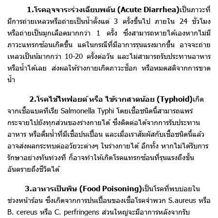
1.โรคอุจจาระร่วงเฉียบพลัน (Acute Diarrhea)
เป็นภาวะที่
มีการถ่ายเหลวหรือถ่ายเป็นน้ำตั้งแต่ 3 ครั้งขึ้นไป ภายใน 24 ชั่วโมง
หรือถ่ายเป็นมูกเลือดมากกว่า 1 ครั้ง ซึ่งสามารถหายได้เองหากไม่มี
ภาวะแทรกซ้อนเกิดขึ้น แต่ในกรณีที่มีอาการรุนแรงมากขึ้น อาจจะถ่าย
เหลวเป็นน้มากกว่า 10-20 ครั้งต่อวัน และไม่สามารถรับประทานอาหาร
หรือน้ำได้เลย ส่งผลให้ร่างกายเกิดภาวะช็อก หรือหมดสติจากการขาด
น้ำ
2.โรคไข้ไทฟอยด์ หรือ ไข้รากสาดน้อย (Typhoid)
เกิด
จากเชื้อแบคทีเรีย Salmonella Typhi โดยเชื้อชนิดนี้สามารถแพร่
กระจายไปยังทุกส่วนของร่างกายได้ ซึ่งติดต่อได้จากการรับประทาน
อาหาร หรือ
ดื่มน้ำที่มีเชื้อปนเปื้อน และเมื่อเราสัมผัสกับเชื้อชนิดนี้แล้ว
อาจส่งผลกระทบต่อ
อวัยวะต่างๆ ในร่างกายได้ อีกทั้ง หากไม่ได้รับการ
รักษาอย่างทันท่วงที ก็อาจ
ทำให้เกิดโรคแทรกซ้อนที่รุนแรงถึงขั้น
อันตรายถึงชีวิตได้
3.อาหารเป็นพิษ (Food Poisoning)
เป็นโรคที่พบบ่อยใน
ช่วงหน้าร้อน ซึ่งเกิดจากการปนเปื้อนของเชื้อโรค
จำพวก S.aureus หรือ
B. cereus หรือ C. perfringens ส่วนใหญ่จะมีอาการหลัง
จากรับ