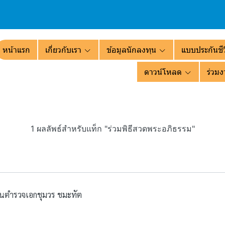
หน้าแรก
เกี่ยวกับเรา
ข้อมูลนักลงทุน
แบบประกันชีว
ดาวน์โหลด
ร่วมง
1 ผลลัพธ์สำหรับแท็ก "ร่วมพิธีสวดพระอภิธรรม"
พันตำรวจเอกชุมวร ชมะทัต