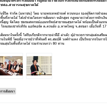
นับสนุนโครงการสัมมนา กฎหมายว่าด้วยการหักเงินให้กับสหกรณ์และก
ดย ชสอ.สาธารณสุขภาคใต้
ต จำกัด (มหาชน) โดย นายพรเทพธำรงศ์ ทวนทอง รองผู้จัดการฝ่ายตลาด
นที่ภาคใต้ ได้เข้าร่วมโครงการสัมมนา หลักสูตร กฎหมายว่าด้วยการหักเง
กิดหนี้สูญ จัดโดย ชมรมสหกรณ์ออมทรัพย์สาธารณสุขภาคใต้ พร้อมเป็นตัวแท
รงแรมเซาท์เทิร์น แอร์พอร์ต ต.ควนลัง อ.หาดใหญ่ จ.สงขลา เมื่อวันที่ 1
ครั้งนี้ ได้รับเกียรติจากนายฉ่าฝีอี ล่าเต๊ะ ผู้อำนวยการกลุ่มส่งเสริ
นในพิธี โดยมีอาจารย์ว่าที่พันตรี ดร.สมบัติ วงศ์กำแหง เป็นวิทยากรในการใ
ณสุขในพื้นที่ภาคใต้ รวมจำนวนกว่า 80 ท่าน
งการสัมมนา