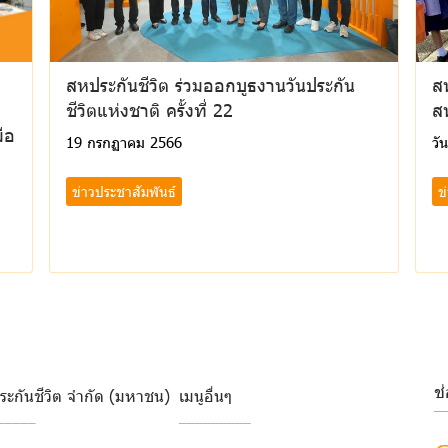
สหประกันชีวิต ร่วมออกบูธงานวันประกัน
สห
ชีวิตแห่งชาติ ครั้งที่ 22
ส
ือ
19 กรกฏาคม 2566
วั
ข่าวประชาสัมพันธ์
ข
ช
ระกันชีวิต จำกัด (มหาชน)
เมนูอื่นๆ
_
_____
_________