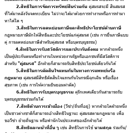
2.สิทธิในการจัดการทรัพย์สินร่วมกัน
คู่สมรสจะมี สินสมรส
ที่ได้มาหลังวันจดทะเบียน ไม่ว่าจะได้มาด้วยการทำงานหรือการทำมา
หาได้ใด ๆ
3.สิทธิในการลดหย่อนภาษีและสิทธิประโยชน์ด้านภาษี
กฎหมายภาษีมักให้สิทธิและประโยชน์แก่คู่สมรส (เช่น การยื่นภาษีแบบ
คู่ การลดหย่อนภาษีสำหรับคู่สมรส หรือบุตรบุญธรรม)
4.สิทธิในการรับสวัสดิการและประกันสังคม
หากฝ่ายหนึ่ง
เป็นผู้ประกันตนหรือทำงานในหน่วยงานรัฐหรือเอกชนที่มีสวัสดิการ
สำหรับ
"คู่สมรส"
อีกฝ่ายก็สามารถรับสิทธิประโยชน์เดียวกันได้
5.สิทธิในการตัดสินใจแทนกันในทางการแพทย์หรือ
กฎหมาย
คู่สมรสมีสิทธิตัดสินใจแทนกันในกรณีฉุกเฉิน หรือเรื่อง
สุขภาพ (เช่น การให้ความยินยอมผ่าตัด)
6.สิทธิในการรับบุตรบุญธรรม
คู่รักเพศเดียวกันสามารถรับ
บุตรบุญธรรมร่วมกันได้
7.สิทธิด้านการเข้าเมือง
(วีซ่า/ถิ่นที่อยู่) หากฝ่ายใดฝ่ายหนึ่ง
เป็นชาวต่างชาติก็สามารถอ้างสิทธิในฐานะ คู่สมรสตามกฎหมาย เพื่อ
ขอวีซ่า ย้ายถิ่นฐาน หรือพำนักในประเทศของอีกฝ่ายได้
8.สิทธิและหน้าที่อื่น ๆ
เช่น สิทธิในการใช้
นามสกุล
ร่วมกัน/