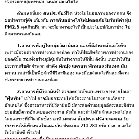
ชีวิตร่วมกับฝุ่นพิษนี้อย่างหลีกเลี่ยงไม่ได้
ด้วยเหตุนี้เอง
สหประกันชีวิต
ห่วงใยในสุขภาพของทุกคน จึง
ขอนำความรู้ดีๆ เกี่ยวกับ
การกินอย่างไรให้ปลอดภัยในวันที่ค่าฝุ่น
PM2.5
สูงเกินปริมาณ จะมีอาหารอะไรที่เป็นประโยชน์กับเราบ้าง ไป
ติดตามพร้อมกันเลย
1.อาหารที่อยู่ในกลุ่มวิตามินเอ
และที่มีสารเบต้าแคโรทีน
เพราะมีส่วนช่วยการทำงานของปอด ทำให้ประสิทธิภาพการทำงานของ
ปอดดีขึ้น รวมทั้งสร้างภูมิคุ้มกันในร่างกายให้ดีขึ้น ดังนั้น แนะนำให้รับ
ประทานพืชผักจำพวก
ตำลึง ผักบุ้ง แครอท ฟักทอง มันเทศ มัน
หวาน
เหล่านี้เป็นพืชผักที่มีวิตามิเอสูง และมีเบต้าแคโรทีนสูง มีส่วน
ช่วยระบบการทำงานของปอด
2.อาหารที่มีวิตามินซี
ช่วยลดการอักเสบเพราะการหายใจเอา
"ฝุ่นพิษ"
เข้าไป อาจมีผลกระทบให้อวัยวะภายในร่างกายเกิดการ
อักเสบได้ ซึ่งสารอาหารที่มีวิตามินซี มีสารต่อต้านอนุมูลอิสระและมีส่วน
ช่วยยับยั้งการอักเสบของร่างกาย ดังนั้น แนะนำให้กินผักและผลไม้สด
โดยเฉพาะที่มีวิตามินซีสูง อาทิ
มะม่วง สับปะรด ฝรั่ง มะละกอ
รับ
ประทานให้เพียงพอในแต่ละวัน ประมาณ 210-280 กรัม ร่างกายจะได้
รับวิตามินซี ที่จะไป