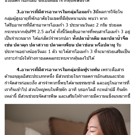
ช่วยลดการอักเสบ ซึ่งเป็นผลมาจากฝุ่นพิษลงได้
3.อาหารที่มีสารอาหารในกลุ่มโอเมก้า 3
มีผลการวิจัยใน
กลุ่มผู้สูงอายุที่พักอาศัยในเขตที่มีฝุ่นหนาแน่น พบว่า หาก
ได้รับอาหารที่มีสารอาหารโอเมก้า 3 ประมาณวันละ 2 กรัม ช่วยลด
กระทบจากฝุ่นPM 2.5 ลงได้ ทั้งนี้วัตถุดิบอาหารที่พบสารโอเมก้า 3 อยู่
เป็นจำนวนมาก ได้แก่สัตว์จำพวกปลา
ทั้งปลาน้ำเค็ม และปลาน้ำจืด
เช่น ปลาดุก ปลาสวาย ปลาตะเพียน ปลาช่อน หรือปลาทู
รับ
ประทานอย่างน้อยวันละ 1 ตัว จะได้สารโอเมก้า 3 ที่จะมาช่วยเสริมเป็น
เกราะกำบังให้ร่างกายลดผลกระทบจากฝุ่นลงไปได้
4.อาหารที่มีสารอาหารในกลุ่มซัลฟูราเฟน
เพราะคือสาร
ต้านอนุมูลอิสระประเภทหนึ่ง มีส่วนช่วยในการลดการอักเสบและช่วย
กำจัดสารก่อมะเร็ง สารจำพวกนี้พบได้ตามธรรมชาติ และอยู่ในอาหารที่
เรากินเข้าไป ส่วนใหญ่พบในพืชผัก อาทิ บรอกโคลี กะหล่ำปลี กินผัก
เหล่านี้ มีส่วนช่วยขจัดสารพิษ และเสริมให้ร่างกายมีความแข็งแรงมากขึ้