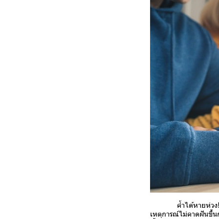
ค้ำได้หายห่วง! กับ โ
เหตุการณ์ไม่คาดฝันขึ้น