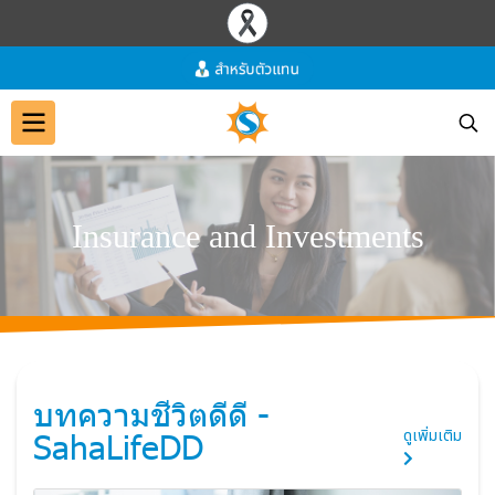
I
n
s
u
r
a
n
c
e
a
n
d
I
n
v
e
s
t
m
e
n
t
s
บทความชีวิตดีดี -
SahaLifeDD
ดูเพิ่มเติม